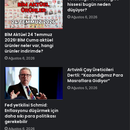
hissesi bugün neden
düşüyor?
Ağustos 6, 2026
BİM Aktüel 24 Temmuz
2026! BİM Cuma aktüel
ürünler neler var, hangi
ürünler indirimde?
Ağustos 6, 2026
Artvinli Çay Üreticileri
Dertli: “Kazandığımız Para
Masraflara Gidiyor”
Ağustos 5, 2026
Fed yetkilisi Schmid:
Enflasyonu düşürmek için
daha sıkı para politikası
gerekebilir
Ağustos 6, 2026