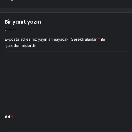
Bir yanıt yazın
E-posta adresiniz yayınlanmayacak.
Gerekli alanlar
*
ile
işaretlenmişlerdir
Y
o
r
u
m
*
Ad
*