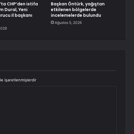
ta CHP’den istifa
Başkan Öntürk, yağıştan
m Dural, Yeni
etkilenen bölgelerde
urucu il başkanı
incelemelerde bulundu
Ağustos 5, 2026
2026
le işaretlenmişlerdir