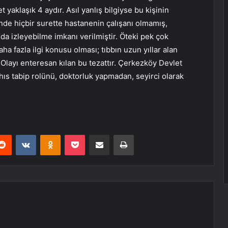
yaklaşık 4 aydır. Asıl yanlış bilgiyse bu kişinin
çinde hiçbir surette hastanenin çalışanı olmamış,
da izleyebilme imkanı verilmiştir. Öteki pek çok
ha fazla ilgi konusu olması; tıbbın uzun yıllar alan
. Olayı enteresan kılan bu tezattır. Çerkezköy Devlet
hıs tabip rolünü, doktorluk yapmadan, seyirci olarak
erest
Reddit
VKontakte
Odnoklassniki
Pocket
E-Posta ile paylaş
Yazdır