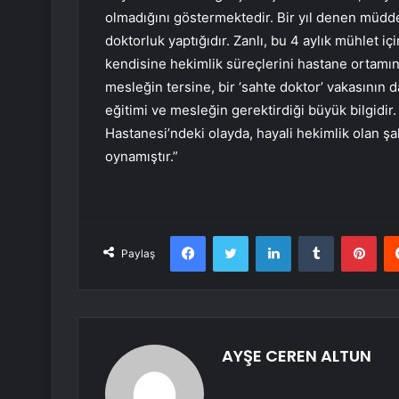
olmadığını göstermektedir. Bir yıl denen müddet 
doktorluk yaptığıdır. Zanlı, bu 4 aylık mühlet i
kendisine hekimlik süreçlerini hastane ortamın
mesleğin tersine, bir ‘sahte doktor’ vakasının da
eğitimi ve mesleğin gerektirdiği büyük bilgidir
Hastanesi’ndeki olayda, hayali hekimlik olan şa
oynamıştır.”
Facebook
Twitter
LinkedIn
Tumblr
Pint
Paylaş
AYŞE CEREN ALTUN