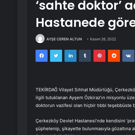
‘sahte doktor’ 
Hastanede görev
AYŞE CEREN ALTUN
Kasım 26, 2022
Facebook
Twitter
LinkedIn
Tumblr
Pinterest
Reddit
TEKİRDAĞ Vilayet Sıhhat Müdürlüğü, Çerkezköy 
ilgili tutuklanan Ayşem Özkiraz’ın misyonlu üz
doktorun vazifesi olan hiçbir tıbbi teşebbüste 
Çerkezköy Devlet Hastanesi’nde kendisini ‘prat
şüphelenip, şikayette bulunmasıyla gözaltına alı