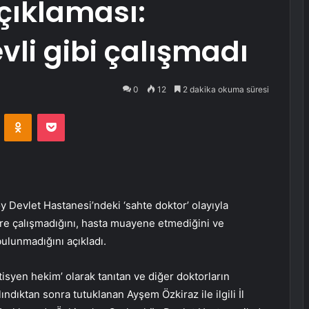
açıklaması:
li gibi çalışmadı
0
12
2 dakika okuma süresi
VKontakte
Odnoklassniki
Pocket
Devlet Hastanesi’ndeki ‘sahte doktor’ olayıyla
ere çalışmadığını, hasta muayene etmediğini ve
bulunmadığını açıkladı.
isyen hekim’ olarak tanıtan ve diğer doktorların
ndıktan sonra tutuklanan Ayşem Özkiraz ile ilgili İl