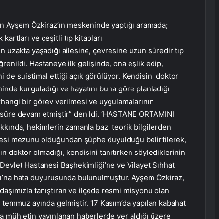
n Ayşem Özkiraz’ın meskeninde yaptığı aramada;
artları ve çeşitli tıp kitapları
n uzakta yaşadığı ailesine, çevresine uzun süredir tıp
renildi. Hastaneye ilk gelişinde, ona eşlik edip,
 de suistimal ettiği açık görülüyor. Kendisini doktor
ninde kurguladığı ve hayatını buna göre planladığı
rhangi bir görev verilmesi ve uygulamalarının
r süre devam etmiştir” denildi. ‘HASTANE ORTAMINI
kında, hekimlerin zamanla bazı teorik bilgilerden
tesi mezunu olduğundan şüphe duyulduğu belirtilerek,
ın doktor olmadığı, kendisini tanıtırken söylediklerinin
Devlet Hastanesi Başhekimliği’ne ve Vilayet Sıhhat
ğı’na hata duyurusunda bulunulmuştur. Ayşem Özkiraz,
daşımızla tanıştıran ve ilçede resmi misyonu olan
e temmuz ayında gelmiştir. 17 Kasım’da yapılan kabahat
 mühletin yayınlanan haberlerde yer aldığı üzere