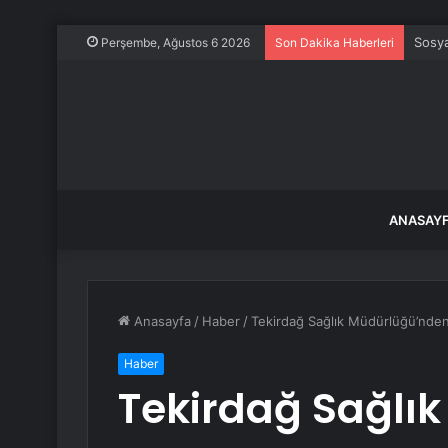
Şanlı
Perşembe, Ağustos 6 2026
Son Dakika Haberleri
ANASAY
Anasayfa
/
Haber
/
Tekirdağ Sağlık Müdürlüğü’nden 
Haber
Tekirdağ Sağlı