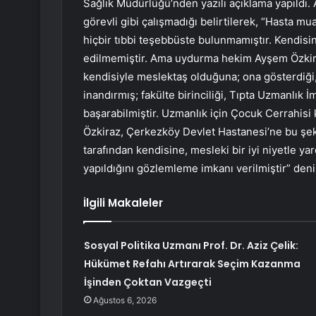
Sağlık Müdürlüğü’nden yazılı açıklama yapıldı.
görevli gibi çalışmadığı belirtilerek, “Hasta m
hiçbir tıbbi teşebbüste bulunmamıştır. Kendisi
edilmemiştir. Ama uydurma hekim Ayşem Özkiraz
kendisiyle meslektaş olduğuna; ona gösterdiği,
inandırmış; fakülte birinciliği, Tıpta Uzmanlık 
başarabilmiştir. Uzmanlık için Çocuk Cerrahi
Özkiraz, Çerkezköy Devlet Hastanesi’ne bu şe
tarafından kendisine, mesleki bir iyi niyetle y
yapıldığını gözlemleme imkanı verilmiştir” denil
İlgili Makaleler
Sosyal Politika Uzmanı Prof. Dr. Aziz Çelik:
Hükümet Refahı Artırarak Seçim Kazanma
İşinden Çoktan Vazgeçti
Ağustos 6, 2026