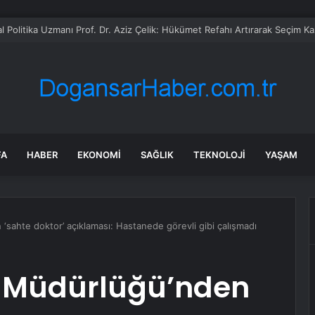
urfa’da park halindeki kamyonette ölü bulundu: Soruşturma başlatıldı
FA
HABER
EKONOMI
SAĞLIK
TEKNOLOJI
YAŞAM
‘sahte doktor’ açıklaması: Hastanede görevli gibi çalışmadı
k Müdürlüğü’nden