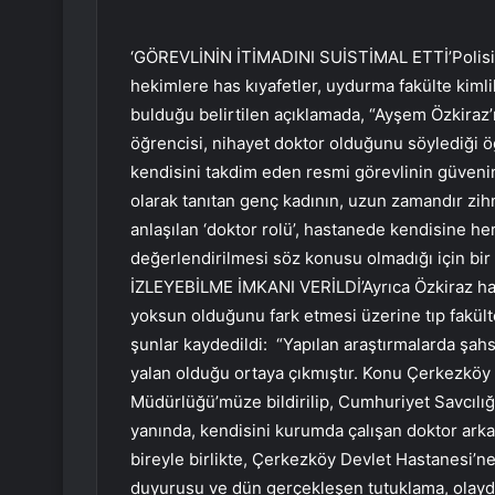
‘GÖREVLİNİN İTİMADINI SUİSTİMAL ETTİ’Polisi
hekimlere has kıyafetler, uydurma fakülte kimlik k
bulduğu belirtilen açıklamada, “Ayşem Özkiraz’ı
öğrencisi, nihayet doktor olduğunu söylediği öğ
kendisini takdim eden resmi görevlinin güvenini
olarak tanıtan genç kadının, uzun zamandır zih
anlaşılan ‘doktor rolü’, hastanede kendisine he
değerlendirilmesi söz konusu olmadığı için bi
İZLEYEBİLME İMKANI VERİLDİ’Ayrıca Özkiraz hak
yoksun olduğunu fark etmesi üzerine tıp fakül
şunlar kaydedildi: “Yapılan araştırmalarda şahs
yalan olduğu ortaya çıkmıştır. Konu Çerkezköy 
Müdürlüğü’müze bildirilip, Cumhuriyet Savcılı
yanında, kendisini kurumda çalışan doktor arka
bireyle birlikte, Çerkezköy Devlet Hastanesi’n
duyurusu ve dün gerçekleşen tutuklama, olayda