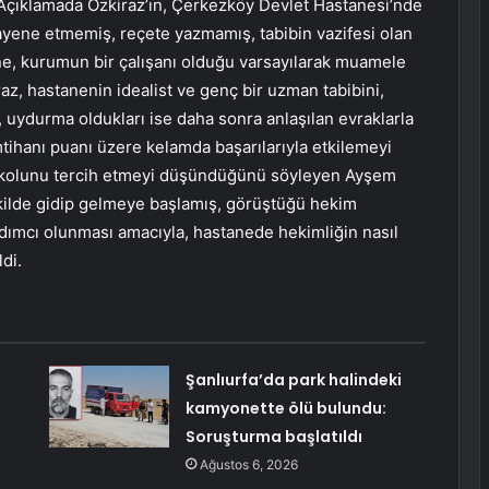
 Açıklamada Özkiraz’ın, Çerkezköy Devlet Hastanesi’nde
uayene etmemiş, reçete yazmamış, tabibin vazifesi olan
ne, kurumun bir çalışanı olduğu varsayılarak muamele
, hastanenin idealist ve genç bir uzman tabibini,
 uydurma oldukları ise daha sonra anlaşılan evraklarla
İmtihanı puanı üzere kelamda başarılarıyla etkilemeyi
si kolunu tercih etmeyi düşündüğünü söyleyen Ayşem
kilde gidip gelmeye başlamış, görüştüğü hekim
ardımcı olunması amacıyla, hastanede hekimliğin nasıl
di.
Şanlıurfa’da park halindeki
kamyonette ölü bulundu:
Soruşturma başlatıldı
Ağustos 6, 2026