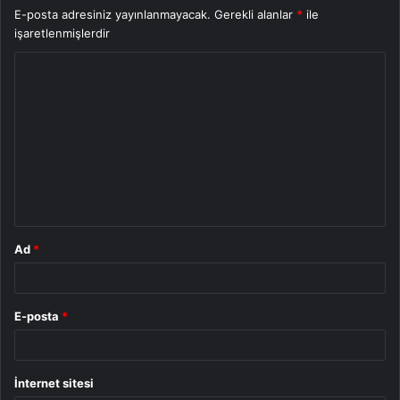
E-posta adresiniz yayınlanmayacak.
Gerekli alanlar
*
ile
işaretlenmişlerdir
Y
o
r
u
m
*
Ad
*
E-posta
*
İnternet sitesi