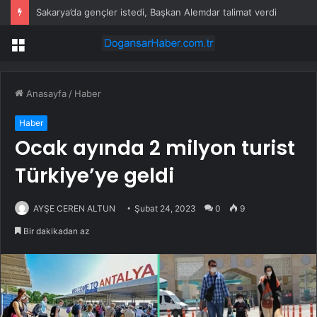
Sakarya’da gençler istedi, Başkan Alemdar talimat verdi
Menü
Anasayfa
/
Haber
Haber
Ocak ayında 2 milyon turist
Türkiye’ye geldi
AYŞE CEREN ALTUN
Şubat 24, 2023
0
9
Bir dakikadan az