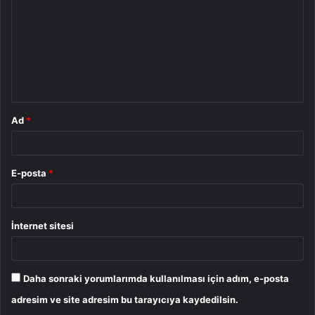
r
u
m
*
Ad
*
E-posta
*
İnternet sitesi
Daha sonraki yorumlarımda kullanılması için adım, e-posta
adresim ve site adresim bu tarayıcıya kaydedilsin.